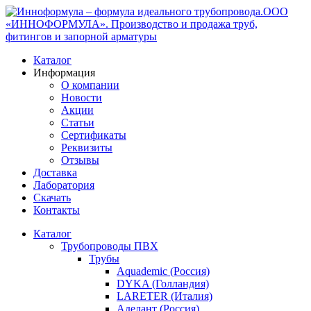
ООО
«ИННОФОРМУЛА». Производство и продажа труб,
фитингов и запорной арматуры
Каталог
Информация
О компании
Новости
Акции
Статьи
Сертификаты
Реквизиты
Отзывы
Доставка
Лаборатория
Скачать
Контакты
Каталог
Трубопроводы ПВХ
Трубы
Aquademic (Россия)
DYKA (Голландия)
LARETER (Италия)
Аделант (Россия)