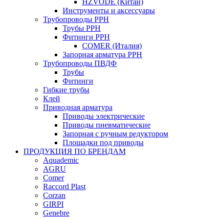
HZVODE (Китай)
Инструменты и аксессуары
Трубопроводы PPH
Трубы PPH
Фитинги PPH
COMER (Италия)
Запорная арматура PPH
Трубопроводы ПВДФ
Трубы
Фитинги
Гибкие трубы
Клей
Приводная арматура
Приводы электрические
Приводы пневматические
Запорная с ручным редуктором
Площадки под приводы
ПРОДУКЦИЯ ПО БРЕНДАМ
Aquademic
AGRU
Comer
Raccord Plast
Corzan
GIRPI
Genebre