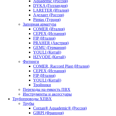
Aquademic (Россия)
DYKA (Голландия)
LARETER (Италия)
Аделант (Россия)
Pimtas (Турция)
Запорная арматура
COMER (Италия)
CEPEX (Испания)
FIP (Италия)
PRAHER (Австрия)
GEMU (Германия)
YOULI (Китай)
HZVODE (Китай)
Фитинги
COMER, Raccord Plast (Италия)
CEPEX (Испания)
FIP (Италия)
YOULI (Китай)
Тройники
Переходы на емкость ПВХ
Инструменты и аксессуары
Трубопроводы ХПВХ
Трубы
Corzan® Aquademic® (Россия)
GIRPI (Франция)