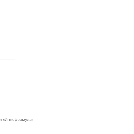
,
ии «Инноформула»