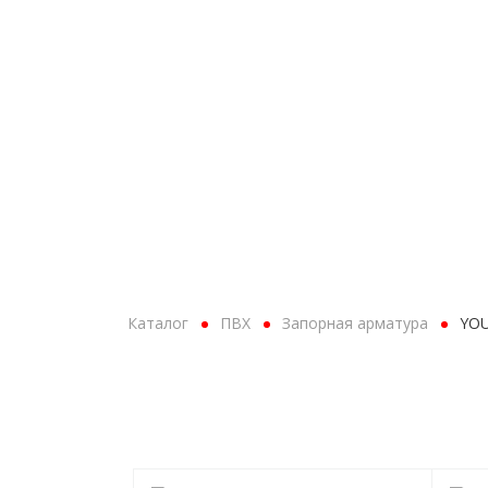
+7 (495) 226-02-75
+7 (921)
Мск, с 9.00 до 18.00
СПб, с 
ПРОДУКЦИЯ ПО ТИПУ
Каталог
ПВХ
Запорная арматура
YOU