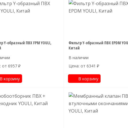
р Y-образный ПВХ FPM YOULI,
Фильтр Y-образный ПВХ EPDM YOU
й
Китай
: от
6957
₽
Цена: от
6341
₽
В корзину
В корзину