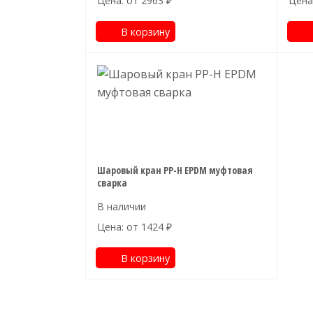
Цена: от
2963
₽
Цена
В корзину
Шаровый кран PP-H EPDM муфтовая
сварка
Цена: от
1424
₽
В корзину