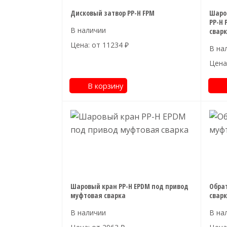
Дисковый затвор PP-H FPM
Шаро
PP-H 
свар
Цена: от
11234
₽
Цена
В корзину
Шаровый кран PP-H EPDM под привод
Обра
муфтовая сварка
свар