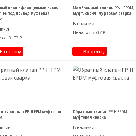
вый кран с фланцевыми оконч.
Мембранный клапан PP-H EPDM, 
PTFE под привод муфтовая
муфт. оконч. муфтовая сварка
ка
Цена: от
7537
₽
: от
8172
₽
В корзину
В корзину
тный клапан PP-H FPM муфтовая
Обратный клапан PP-H EPDM
ка
муфтовая сварка