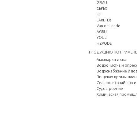
GEMU
CEPEX
FIP
LARETER
Van de Lande
AGRU
YOULI
HZVODE
ПРОДУКЦИЮ ПО ПРИМЕН
Аквапарки и спа
Водоочистка и опрес
Водоснабжение и во
Пищевая промышлен
Сельское хозяйство 
Судостроение
Химическая промышл