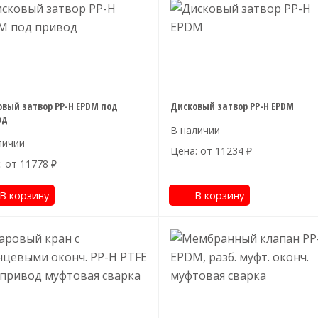
вый затвор PP-H EPDM под
Дисковый затвор PP-H EPDM
од
Цена: от
11234
₽
: от
11778
₽
В корзину
В корзину