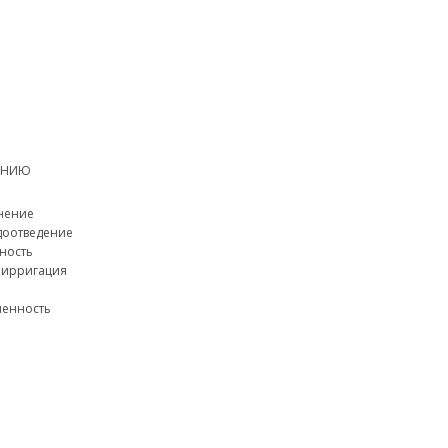
ЕНИЮ
нение
доотведение
ность
и ирригация
енность