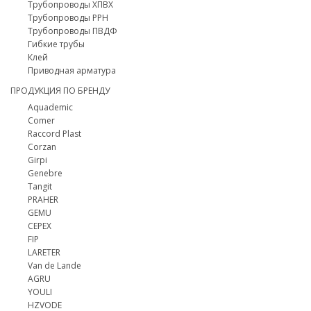
Трубопроводы ХПВХ
Трубопроводы PPH
Трубопроводы ПВДФ
Гибкие трубы
Клей
Приводная арматура
ПРОДУКЦИЯ ПО БРЕНДУ
Aquademic
Comer
Raccord Plast
Corzan
Girpi
Genebre
Tangit
PRAHER
GEMU
CEPEX
FIP
LARETER
Van de Lande
AGRU
YOULI
HZVODE