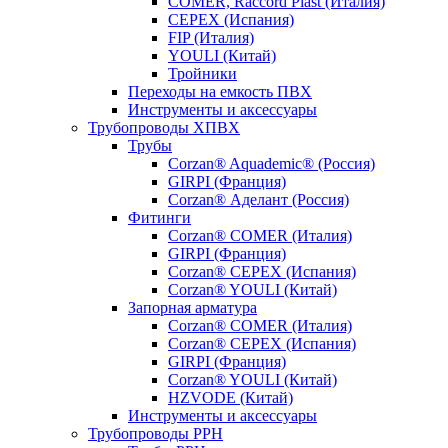
COMER, Raccord Plast (Италия)
CEPEX (Испания)
FIP (Италия)
YOULI (Китай)
Тройники
Переходы на емкость ПВХ
Инструменты и аксессуары
Трубопроводы ХПВХ
Трубы
Corzan® Aquademic® (Россия)
GIRPI (Франция)
Corzan® Аделант (Россия)
Фитинги
Corzan® COMER (Италия)
GIRPI (Франция)
Corzan® CEPEX (Испания)
Corzan® YOULI (Китай)
Запорная арматура
Corzan® COMER (Италия)
Corzan® CEPEX (Испания)
GIRPI (Франция)
Corzan® YOULI (Китай)
HZVODE (Китай)
Инструменты и аксессуары
Трубопроводы PPH