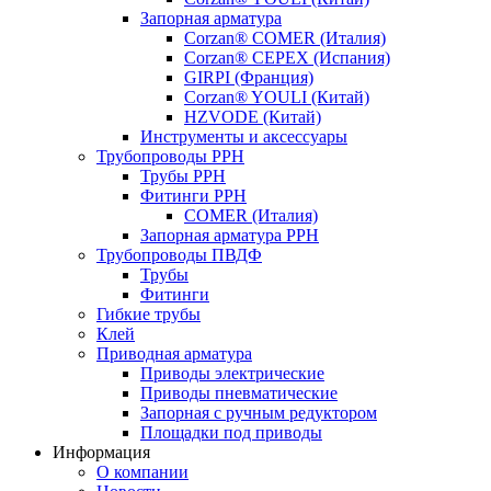
Запорная арматура
Corzan® COMER (Италия)
Corzan® CEPEX (Испания)
GIRPI (Франция)
Corzan® YOULI (Китай)
HZVODE (Китай)
Инструменты и аксессуары
Трубопроводы PPH
Трубы PPH
Фитинги PPH
COMER (Италия)
Запорная арматура PPH
Трубопроводы ПВДФ
Трубы
Фитинги
Гибкие трубы
Клей
Приводная арматура
Приводы электрические
Приводы пневматические
Запорная с ручным редуктором
Площадки под приводы
Информация
О компании