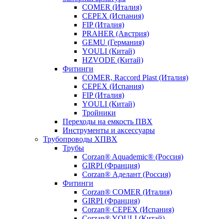
COMER (Италия)
CEPEX (Испания)
FIP (Италия)
PRAHER (Австрия)
GEMU (Германия)
YOULI (Китай)
HZVODE (Китай)
Фитинги
COMER, Raccord Plast (Италия)
CEPEX (Испания)
FIP (Италия)
YOULI (Китай)
Тройники
Переходы на емкость ПВХ
Инструменты и аксессуары
Трубопроводы ХПВХ
Трубы
Corzan® Aquademic® (Россия)
GIRPI (Франция)
Corzan® Аделант (Россия)
Фитинги
Corzan® COMER (Италия)
GIRPI (Франция)
Corzan® CEPEX (Испания)
Corzan® YOULI (Китай)