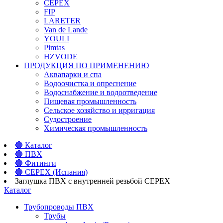
CEPEX
FIP
LARETER
Van de Lande
YOULI
Pimtas
HZVODE
ПРОДУКЦИЯ ПО ПРИМЕНЕНИЮ
Аквапарки и спа
Водоочистка и опреснение
Водоснабжение и водоотведение
Пищевая промышленность
Сельское хозяйство и ирригация
Судостроение
Химическая промышленность
🔴
Каталог
🔴
ПВХ
🔴
Фитинги
🔴
CEPEX (Испания)
Заглушка ПВХ с внутренней резьбой CEPEX
Каталог
Трубопроводы ПВХ
Трубы