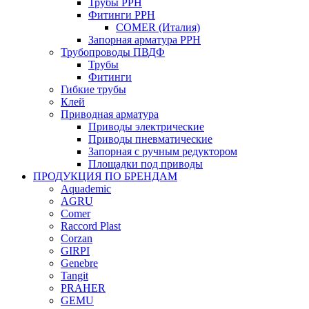
Трубы PPH
Фитинги PPH
COMER (Италия)
Запорная арматура PPH
Трубопроводы ПВДФ
Трубы
Фитинги
Гибкие трубы
Клей
Приводная арматура
Приводы электрические
Приводы пневматические
Запорная с ручным редуктором
Площадки под приводы
ПРОДУКЦИЯ ПО БРЕНДАМ
Aquademic
AGRU
Comer
Raccord Plast
Corzan
GIRPI
Genebre
Tangit
PRAHER
GEMU