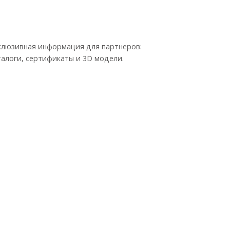
клюзивная информация для партнеров:
талоги, сертификаты и 3D модели.
ИНФОРМАЦИЯ
О компании
Реквизиты
Новости
Статьи
Сертификаты