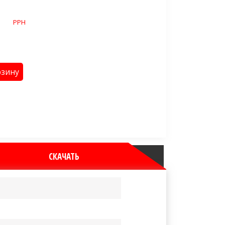
ель:
PPH
46
на: от
₽
рзину
ная доставка до ТК Деловые Линии
все необходимые сертификаты
е условия, персональные скидки
СКАЧАТЬ