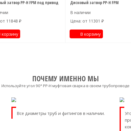
ый затвор PP-H FPM под привод
Дисковый затвор PP-H FPM
 от
11848
₽
Цена: от
11301
₽
 корзину
В корзину
ПОЧЕМУ ИМЕННО МЫ
Используйте угол 90° PP-H муфтовая сварка в своем трубопроводе
Все диаметры труб и фитингов в наличии.
Уг
пр
ко