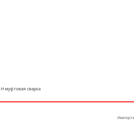
 921-77-36
ЗАКАЗАТЬ ЗВОНОК
9.00 до 18.00
ПРОДУКЦИЯ ПО БРЕНДАМ
-H муфтовая сварка
Импорт
Муфта P