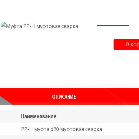
Производит
Це
В ко
Бесплат
Имеем 
Выгодны
ОПИСАНИЕ
Наименование
PP-H муфта d20 муфтовая сварка