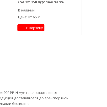
Угол 90° PP-H муфтовая сварка
Цена: от
65
₽
В корзину
ол 90° PP-H муфтовая сварка и вся
одукция доставляются до транспортной
мпании бесплатно.