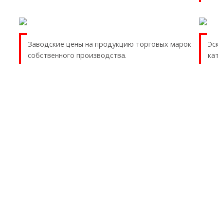
Заводские цены на продукцию торговых марок
Эс
собственного производства.
ка
ПРОДУКЦИЯ ПО ТИПУ
Трубопроводы ПВХ
Трубопроводы ХПВХ
Трубопроводы PPH
Трубопроводы ПВДФ
Гибкие трубы