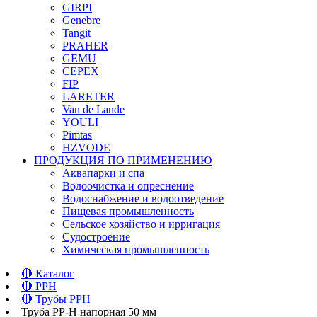
GIRPI
Genebre
Tangit
PRAHER
GEMU
CEPEX
FIP
LARETER
Van de Lande
YOULI
Pimtas
HZVODE
ПРОДУКЦИЯ ПО ПРИМЕНЕНИЮ
Аквапарки и спа
Водоочистка и опреснение
Водоснабжение и водоотведение
Пищевая промышленность
Сельское хозяйство и ирригация
Судостроение
Химическая промышленность
🔴
Каталог
🔴
PPH
🔴
Трубы PPH
Труба PP-H напорная 50 мм