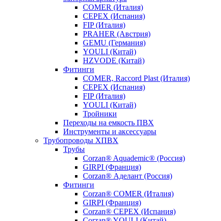
COMER (Италия)
CEPEX (Испания)
FIP (Италия)
PRAHER (Австрия)
GEMU (Германия)
YOULI (Китай)
HZVODE (Китай)
Фитинги
COMER, Raccord Plast (Италия)
CEPEX (Испания)
FIP (Италия)
YOULI (Китай)
Тройники
Переходы на емкость ПВХ
Инструменты и аксессуары
Трубопроводы ХПВХ
Трубы
Corzan® Aquademic® (Россия)
GIRPI (Франция)
Corzan® Аделант (Россия)
Фитинги
Corzan® COMER (Италия)
GIRPI (Франция)
Corzan® CEPEX (Испания)
Corzan® YOULI (Китай)