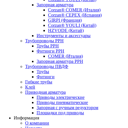
Запорная арматура
Corzan® COMER (Италия)
Corzan® CEPEX (Испания)
GIRPI (Франция)
Corzan® YOULI (Китай)
HZVODE (Китай)
Инструменты и аксессуары
Трубопроводы PPH
Трубы PPH
Фитинги PPH
COMER (Италия)
Запорная арматура PPH
Трубопроводы ПВДФ
Трубы
Фитинги
Гибкие трубы
Клей
Приводная арматура
Приводы электрические
Приводы пневматические
Запорная с ручным редуктором
Площадки под приводы
Информация
О компании