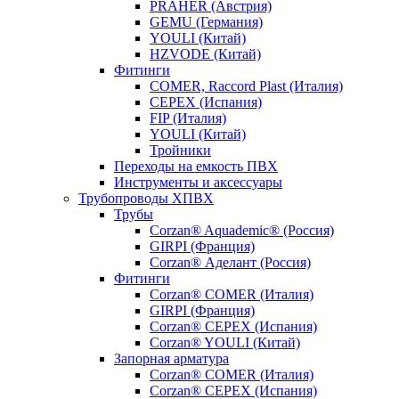
PRAHER (Австрия)
GEMU (Германия)
YOULI (Китай)
HZVODE (Китай)
Фитинги
COMER, Raccord Plast (Италия)
CEPEX (Испания)
FIP (Италия)
YOULI (Китай)
Тройники
Переходы на емкость ПВХ
Инструменты и аксессуары
Трубопроводы ХПВХ
Трубы
Corzan® Aquademic® (Россия)
GIRPI (Франция)
Corzan® Аделант (Россия)
Фитинги
Corzan® COMER (Италия)
GIRPI (Франция)
Corzan® CEPEX (Испания)
Corzan® YOULI (Китай)
Запорная арматура
Corzan® COMER (Италия)
Corzan® CEPEX (Испания)