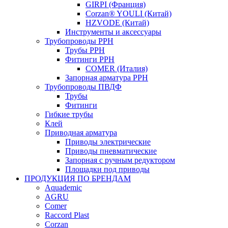
GIRPI (Франция)
Corzan® YOULI (Китай)
HZVODE (Китай)
Инструменты и аксессуары
Трубопроводы PPH
Трубы PPH
Фитинги PPH
COMER (Италия)
Запорная арматура PPH
Трубопроводы ПВДФ
Трубы
Фитинги
Гибкие трубы
Клей
Приводная арматура
Приводы электрические
Приводы пневматические
Запорная с ручным редуктором
Площадки под приводы
ПРОДУКЦИЯ ПО БРЕНДАМ
Aquademic
AGRU
Comer
Raccord Plast
Corzan