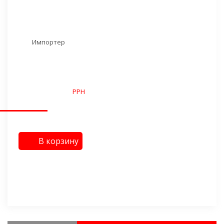
Импортер
Труба PP-H напорная 63 мм
Производитель:
PPH
Цена: по запросу
В корзину
Бесплатная доставка до ТК Деловые Линии
Имеем все необходимые сертификаты
Выгодные условия, персональные скидки