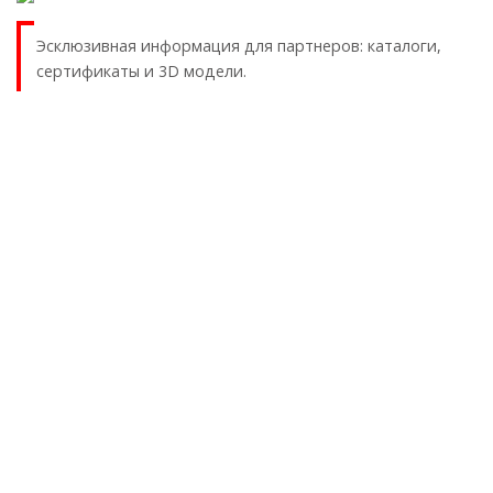
Эсклюзивная информация для партнеров: каталоги,
сертификаты и 3D модели.
ПРОДУКЦИЯ ПО ТИПУ
Трубопроводы ПВХ
Трубопроводы ХПВХ
Трубопроводы PPH
Трубопроводы ПВДФ