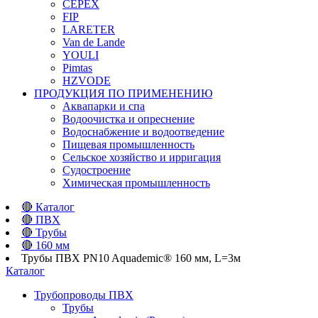
CEPEX
FIP
LARETER
Van de Lande
YOULI
Pimtas
HZVODE
ПРОДУКЦИЯ ПО ПРИМЕНЕНИЮ
Аквапарки и спа
Водоочистка и опреснение
Водоснабжение и водоотведение
Пищевая промышленность
Сельское хозяйство и ирригация
Судостроение
Химическая промышленность
🔴
Каталог
🔴
ПВХ
🔴
Трубы
🔴
160 мм
Трубы ПВХ PN10 Aquademic® 160 мм, L=3м
Каталог
Трубопроводы ПВХ
Трубы