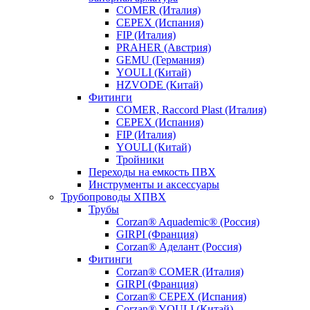
COMER (Италия)
CEPEX (Испания)
FIP (Италия)
PRAHER (Австрия)
GEMU (Германия)
YOULI (Китай)
HZVODE (Китай)
Фитинги
COMER, Raccord Plast (Италия)
CEPEX (Испания)
FIP (Италия)
YOULI (Китай)
Тройники
Переходы на емкость ПВХ
Инструменты и аксессуары
Трубопроводы ХПВХ
Трубы
Corzan® Aquademic® (Россия)
GIRPI (Франция)
Corzan® Аделант (Россия)
Фитинги
Corzan® COMER (Италия)
GIRPI (Франция)
Corzan® CEPEX (Испания)
Corzan® YOULI (Китай)