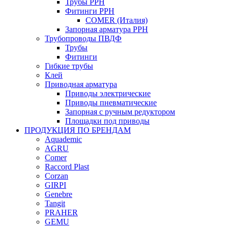
Трубы PPH
Фитинги PPH
COMER (Италия)
Запорная арматура PPH
Трубопроводы ПВДФ
Трубы
Фитинги
Гибкие трубы
Клей
Приводная арматура
Приводы электрические
Приводы пневматические
Запорная с ручным редуктором
Площадки под приводы
ПРОДУКЦИЯ ПО БРЕНДАМ
Aquademic
AGRU
Comer
Raccord Plast
Corzan
GIRPI
Genebre
Tangit
PRAHER
GEMU