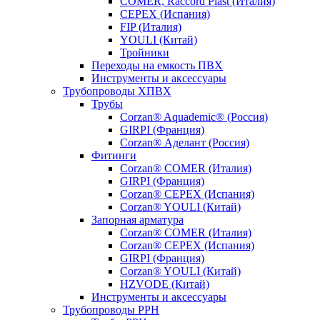
COMER, Raccord Plast (Италия)
CEPEX (Испания)
FIP (Италия)
YOULI (Китай)
Тройники
Переходы на емкость ПВХ
Инструменты и аксессуары
Трубопроводы ХПВХ
Трубы
Corzan® Aquademic® (Россия)
GIRPI (Франция)
Corzan® Аделант (Россия)
Фитинги
Corzan® COMER (Италия)
GIRPI (Франция)
Corzan® CEPEX (Испания)
Corzan® YOULI (Китай)
Запорная арматура
Corzan® COMER (Италия)
Corzan® CEPEX (Испания)
GIRPI (Франция)
Corzan® YOULI (Китай)
HZVODE (Китай)
Инструменты и аксессуары
Трубопроводы PPH