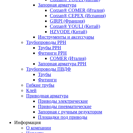
Запорная арматура
Corzan® COMER (Италия)
Corzan® CEPEX (Испания)
GIRPI (Франция)
Corzan® YOULI (Китай)
HZVODE (Китай)
Инструменты и аксессуары
Трубопроводы PPH
Трубы PPH
Фитинги PPH
COMER (Италия)
Запорная арматура PPH
Трубопроводы ПВДФ
Трубы
Фитинги
Гибкие трубы
Клей
Приводная арматура
Приводы электрические
Приводы пневматические
Запорная с ручным редуктором
Площадки под приводы
Информация
О компании