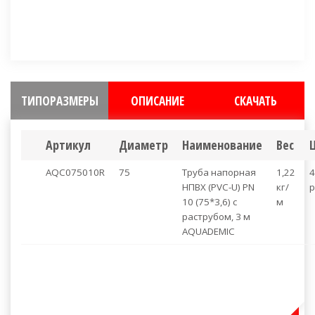
Бесплатная доставка до ТК Деловые Линии
Имеем все необходимые сертификаты
Выгодные условия, персональные скидки
ТИПОРАЗМЕРЫ
ОПИСАНИЕ
СКАЧАТЬ
Артикул
Диаметр
Наименование
Вес
AQC075010R
75
Труба напорная
1,22
4
НПВХ (PVC-U) PN
кг/
р
10 (75*3,6) с
м
раструбом, 3 м
AQUADEMIC